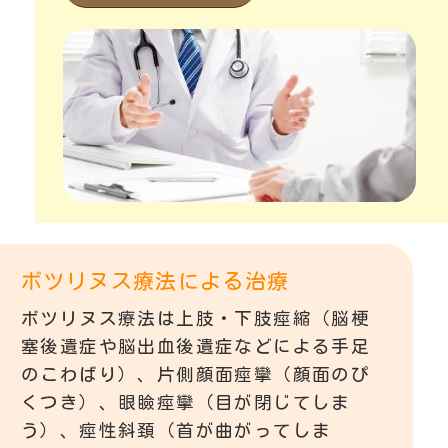
ボツリヌス療法による治療
ボツリヌス療法は上肢・下肢痙縮（脳梗
塞後遺症や脳出血後遺症などによる手足
のこわばり）、片側顔面痙攣（顔面のぴ
くつき）、眼瞼痙攣（目が閉じてしま
う）、痙性斜頚（首が曲がってしま