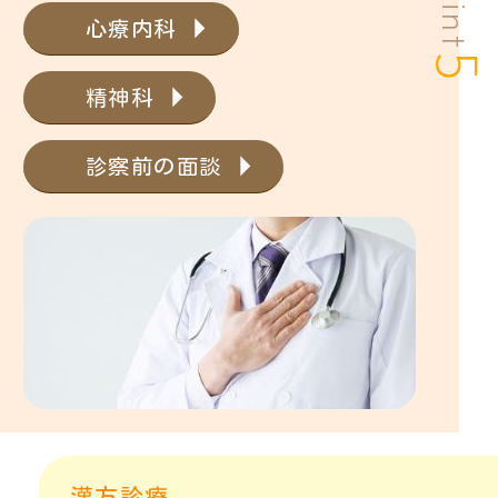
Point
心療内科
5
精神科
診察前の面談
漢方診療