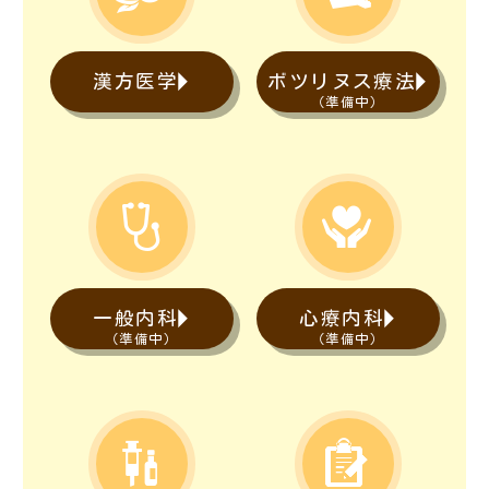
漢方医学
ボツリヌス療法
（準備中）


一般内科
心療内科
（準備中）
（準備中）

