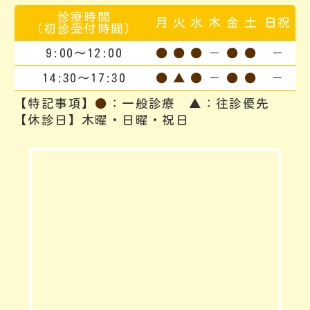
診療時間
月
火
水
木
金
土
日祝
（初診受付時間）
9:00～12:00
●
●
●
－
●
●
－
14:30〜17:30
●
▲
●
－
●
●
－
【特記事項】
●
：一般診療
▲
：往診優先
【休診日】木曜・日曜・祝日